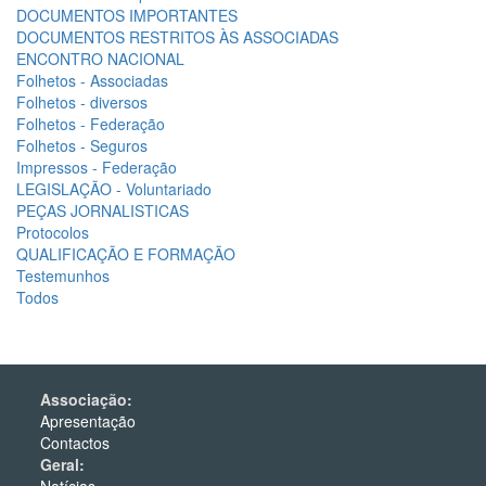
DOCUMENTOS IMPORTANTES
DOCUMENTOS RESTRITOS ÀS ASSOCIADAS
ENCONTRO NACIONAL
Folhetos - Associadas
Folhetos - diversos
Folhetos - Federação
Folhetos - Seguros
Impressos - Federação
LEGISLAÇÃO - Voluntariado
PEÇAS JORNALISTICAS
Protocolos
QUALIFICAÇÃO E FORMAÇÃO
Testemunhos
Todos
Associação:
Apresentação
Contactos
Geral: