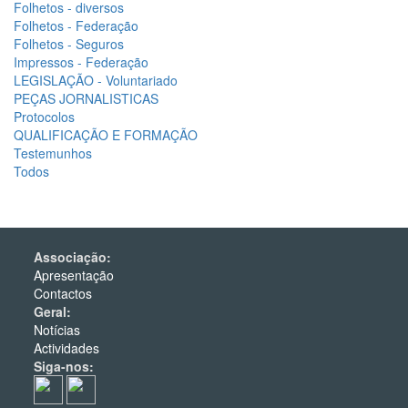
Folhetos - diversos
Folhetos - Federação
Folhetos - Seguros
Impressos - Federação
LEGISLAÇÃO - Voluntariado
PEÇAS JORNALISTICAS
Protocolos
QUALIFICAÇÃO E FORMAÇÃO
Testemunhos
Todos
Associação:
Apresentação
Contactos
Geral:
Notícias
Actividades
Siga-nos: