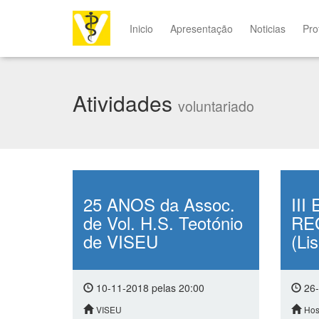
Inicio
Apresentação
Noticias
Pro
Atividades
voluntariado
25 ANOS da Assoc.
II
de Vol. H.S. Teotónio
RE
de VISEU
(Li
10-11-2018 pelas 20:00
26-
VISEU
Hos