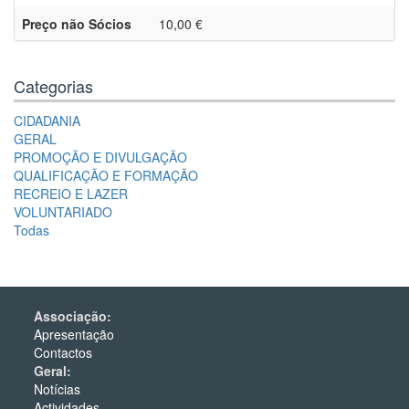
Preço não Sócios
10,00 €
Categorias
CIDADANIA
GERAL
PROMOÇÃO E DIVULGAÇÃO
QUALIFICAÇÃO E FORMAÇÃO
RECREIO E LAZER
VOLUNTARIADO
Todas
Associação:
Apresentação
Contactos
Geral:
Notícias
Actividades