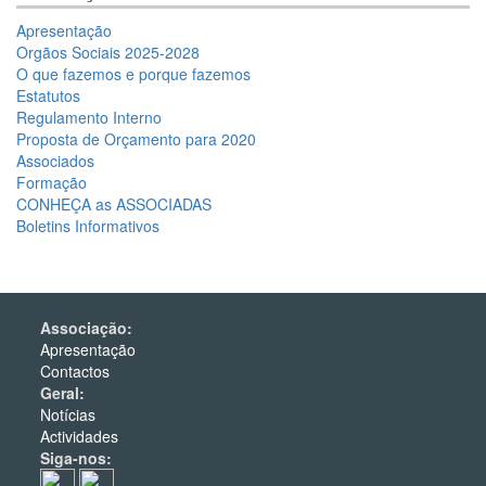
Apresentação
Orgãos Sociais 2025-2028
O que fazemos e porque fazemos
Estatutos
Regulamento Interno
Proposta de Orçamento para 2020
Associados
Formação
CONHEÇA as ASSOCIADAS
Boletins Informativos
Associação:
Apresentação
Contactos
Geral:
Notícias
Actividades
Siga-nos: