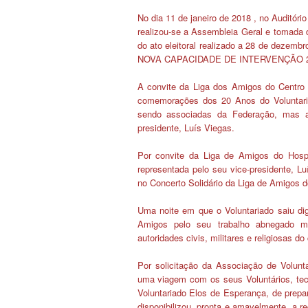
No dia 11 de janeiro de 2018
, no Auditóri
realizou-se a Assembleia Geral e tomada 
do ato eleitoral realizado a 28 de d
NOVA CAPACIDADE DE INTERVENÇÃO 20
A convite
da Liga dos Amigos do Centro H
comemorações dos 20 Anos do Voluntari
sendo associadas da Federação, mas a
presidente, Luís Viegas.
Por convite
da Liga de Amigos do Hospi
representada pelo seu vice-presidente, 
no Concerto Solidário da Liga de Amigos 
Uma noite em que o Voluntariado saiu dig
Amigos pelo seu trabalho abnegado mu
autoridades civis, militares e religiosas do
Por solicitação
da Associação de Volunt
uma viagem com os seus Voluntários, tec
Voluntariado Elos de Esperança, de prep
disponibilizou, pronta e amavelmente, a r