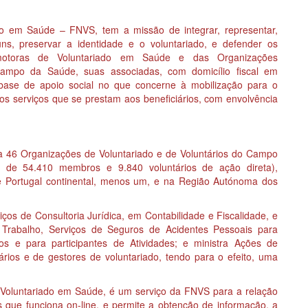
o em Saúde – FNVS, tem a missão de integrar, representar,
s, preservar a identidade e o voluntariado, e defender os
omotoras de Voluntariado em Saúde e das Organizações
Campo da Saúde, suas associadas, com domicílio fiscal em
 base de apoio social no que concerne à mobilização para o
os serviços que se prestam aos beneficiários, com envolvência
a 46 Organizações de Voluntariado e de Voluntários do Campo
 de 54.410 membros e 9.840 voluntários de ação direta),
de Portugal continental, menos um, e na Região Autónoma dos
ços de Consultoria Jurídica, em Contabilidade e Fiscalidade, e
Trabalho, Serviços de Seguros de Acidentes Pessoais para
rios e para participantes de Atividades; e ministra Ações de
ários e de gestores de voluntariado, tendo para o efeito, uma
Voluntariado em Saúde, é um serviço da FNVS para a relação
s que funciona on-line, e permite a obtenção de informação, a