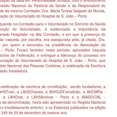
ização da ideia em Personalidade Jurídica, com o envolvimento
missão Nacional da Pastoral da Saúde e da Responsável do
de da mesma Comissão, Dra. Maria Teresa Salgado de Morais,
ação do Voluntariado do Hospital de S. João – Porto.
 quando na Comissão para o Voluntariado no Domínio da Saúde
oção do Voluntariado, é evidenciada a importância da
tariado Hospitalar na dita Comissão, e em que a presença do
lar naquela, por escolha, era assegurada pela, já citada, Dra.
e por quem a secundou na presidência da Associação do
o – Porto. Foram também neste período, aprovados naquela
tutos da Federação, e entregue a liderança do processo em
ssociação do Voluntariado do Hospital de S. João – Porto, que
isto Nacional das Pessoas Coletivas, à celebração da Escritura
ssão Instaladora.
celebração da escritura de constituição, sendo fundadores, a
LAHSTirso, a LAHDChaves, a AVHSJDFamalicão, a AHCMPia -
o, a LAHOvar, a LAHSAntónio - Porto e a AVASOCIAL -
 da denominação, havia sido apresentado no Registo Nacional
ro imediatamente anterior; e os Estatutos publicados na edição
N.º 245 de 20 de dezembro do mesmo ano.