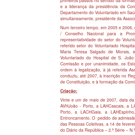
primeiros passos no sentido da formal
e a liderança da presidência da Co
Departamento do Voluntariado em Saú
simultaneamente, presidente da Associ
Num terceiro tempo, em 2005 e 2006,
/ Conselho Nacional para a Prom
representatividade do setor do Volun
referido setor do Voluntariado Hospita
Maria Teresa Salgado de Morais, 
Voluntariado do Hospital de S. Joã
Comissão e por unanimidade, os Esta
ordem à legalização, à já referida A
conduziu, até 2007, à inscrição no Reg
de Constituição, e à formação da Comi
Criação:
Vinte e um de maio de 2007, data da 
AVHJoão - Porto, a LAHCascais, a 
Porto, a LACHGaia, a LAHEspinh
Entroncamento. O pedido de admissão
das Pessoas Coletivas, a 14 de feverei
do Diário da República – 2.ª Série – 