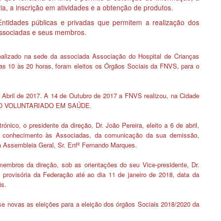
ria, a inscrição em atividades e a obtenção de produtos.
ntidades públicas e privadas que permitem a realização dos
associadas e seus membros.
 realizado na sede da associada Associação do Hospital de Crianças
das 10 às 20 horas, foram eleitos os Órgãos Sociais da FNVS, para o
 Abril de 2017.
A 14 de Outubro de 2017
a FNVS realizou, na Cidade
DO VOLUNTARIADO EM SAÚDE.
etrónico, o presidente da direção,
Dr. João Pereira, eleito a 6 de abril,
 conhecimento às Associadas
,
da comunicação da sua demissão
,
 Assembleia Geral, Sr. Enfº Fernando Marques.
membros da direção, sob as orientações do seu Vice-presidente, Dr.
 provisória da Federação até ao dia 11 de janeiro de 2018, data da
s.
-se novas as eleições para a eleição dos órgãos Sociais 2018/2020 da