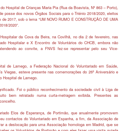
o do Hospital de Crianças Maria Pia (Rua da Boavista, Nº 863 – Porto),
de posse dos novos Órgãos Sociais para o Triénio 2018/2020, eleitos
ezembro de 2017, sob o lema “UM NOVO RUMO E CONSTRUÇÃO DE UMA
18/2020”.
ospitalar da Cova da Beira, na Covilhã, no dia 2 de fevereiro, nas
ado Hospitalar e X Encontro de Voluntários do CHCB, embora não
tendendo ao convite, a FNVS fez-se representar pelo seu Vice-
tal de Lamego, a Federação Nacional do Voluntariado em Saúde,
Luís Viegas, esteve presente nas comemorações do 26º Aniversário e
do Hospital de Lamego.
nificado. Foi o público reconhecimento da sociedade civil à Liga de
ito bem retratado numa curta-metragem exibida. Presentes as
 concelho.
ariado Elos de Esperança, de Portimão, que anualmente promovem
eu contactos do Voluntariado em Espanha, a fim, da Associação de
arar a deslocação para uma Associação homologa em Madrid, que se
eceber os Voluntários de Portimão e com eles fazer uma visita guiada