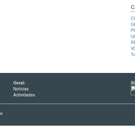
C
C
G
P
Q
R
V
T
Geral:
S
Notícias
Actividades
de