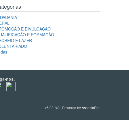
ategorias
IDADANIA
ERAL
ROMOÇÃO E DIVULGAÇÃO
UALIFICAÇÃO E FORMAÇÃO
ECREIO E LAZER
OLUNTARIADO
odas
iga-nos:
v5.03-NS | Powered by
AssociaPro