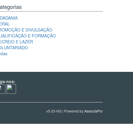
ategorias
IDADANIA
ERAL
ROMOÇÃO E DIVULGAÇÃO
UALIFICAÇÃO E FORMAÇÃO
ECREIO E LAZER
OLUNTARIADO
odas
iga-nos:
v5.03-NS | Powered by
AssociaPro