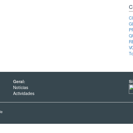
C
C
G
P
Q
R
V
T
Geral:
S
Notícias
Actividades
de