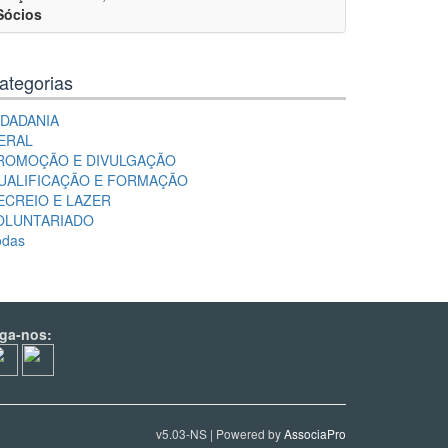
Sócios
ategorias
IDADANIA
ERAL
ROMOÇÃO E DIVULGAÇÃO
UALIFICAÇÃO E FORMAÇÃO
ECREIO E LAZER
OLUNTARIADO
odas
iga-nos:
v5.03-NS | Powered by
AssociaPro