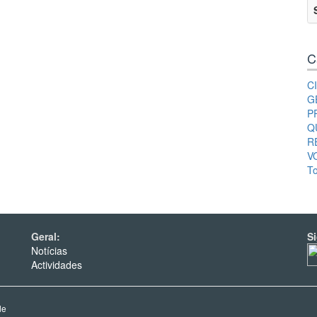
C
C
G
P
Q
R
V
T
Geral:
S
Notícias
Actividades
de