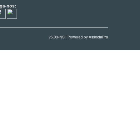
iga-nos:
v5.03-NS | Powered by
AssociaPro