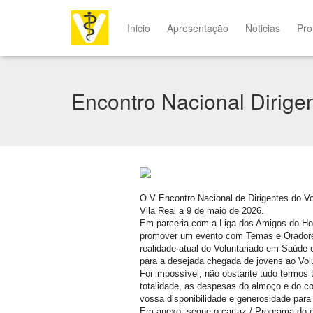
Inicio
Apresentação
Noticias
Pro
Encontro Nacional Dirige
O V Encontro Nacional de Dirigentes do Vo
Vila Real a 9 de maio de 2026.
Em parceria com a Liga dos Amigos do Hos
promover um evento com Temas e Oradore
realidade atual do Voluntariado em Saúde e
para a desejada chegada de jovens ao Volu
Foi impossível, não obstante tudo termos 
totalidade, as despesas do almoço e do cof
vossa disponibilidade e generosidade para 
Em anexo, segue o cartaz / Programa do 