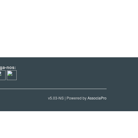
iga-nos:
v5.03-NS | Powered by
AssociaPro