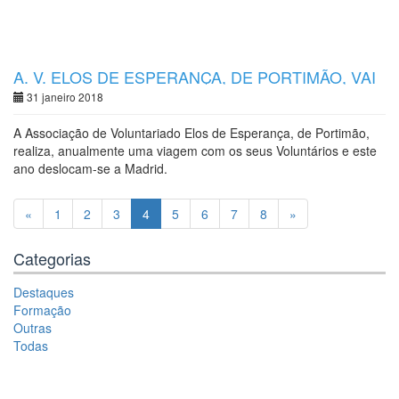
A. V. ELOS DE ESPERANÇA, DE PORTIMÃO, VAI
A MADRID
31 janeiro 2018
A Associação de Voluntariado Elos de Esperança, de Portimão,
realiza, anualmente uma viagem com os seus Voluntários e este
ano deslocam-se a Madrid.
«
1
2
3
4
5
6
7
8
»
Categorias
Destaques
Formação
Outras
Todas