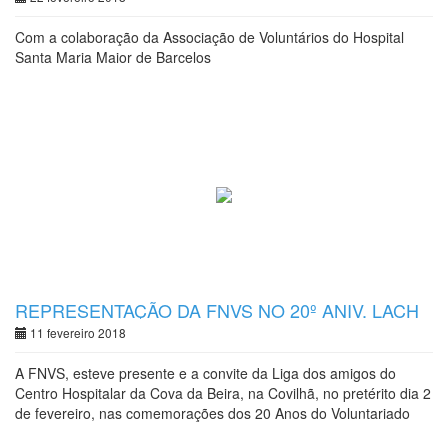
Com a colaboração da Associação de Voluntários do Hospital
Santa Maria Maior de Barcelos
REPRESENTAÇÃO DA FNVS NO 20º ANIV. LACH
C. BEIRA
11 fevereiro 2018
A FNVS, esteve presente e a convite da Liga dos amigos do
Centro Hospitalar da Cova da Beira, na Covilhã, no pretérito dia 2
de fevereiro, nas comemorações dos 20 Anos do Voluntariado
Hospitalar e no X Encontro de Voluntários do CHCB.