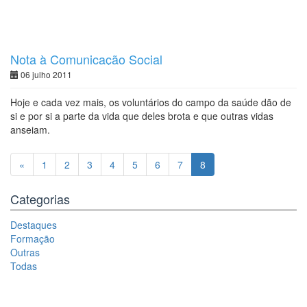
Nota à Comunicação Social
06 julho 2011
Hoje e cada vez mais, os voluntários do campo da saúde dão de
si e por si a parte da vida que deles brota e que outras vidas
anseiam.
«
1
2
3
4
5
6
7
8
Categorias
Destaques
Formação
Outras
Todas