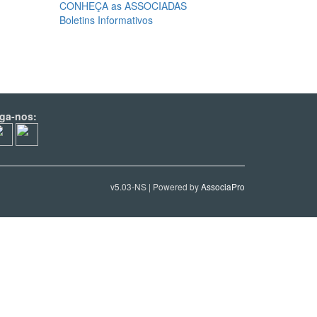
CONHEÇA as ASSOCIADAS
Boletins Informativos
iga-nos:
v5.03-NS | Powered by
AssociaPro