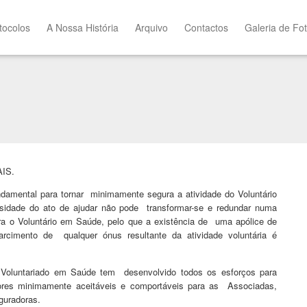
tocolos
A Nossa História
Arquivo
Contactos
Galeria de Fo
IS.
ndamental para tornar
minimamente segura a atividade do Voluntário
osidade do ato de ajudar não pode
transformar-se e redundar numa
ra o Voluntário em Saúde, pelo que a existência de
uma apólice de
sarcimento de
qualquer ónus resultante da atividade voluntária é
o Voluntariado em Saúde tem
desenvolvido todos os esforços para
ores minimamente aceitáveis e comportáveis para as
Associadas,
uradoras.