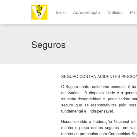
Inicio
Apresentação
Noticias
Pro
Seguros
SEGURO CONTRA ACIDENTES PESSOA
O Seguro contra acidentes pessoais é fu
em Saúde.
A disponibilidade e a gener
situação desagradável e
penalizadora pa
seguro que se responsabilize pelo res
fundamental e
indispensável.
Nesse sentido a Federação Nacional d
manter o preço destes seguros
em val
mantendo protocolos com Companhias Seg