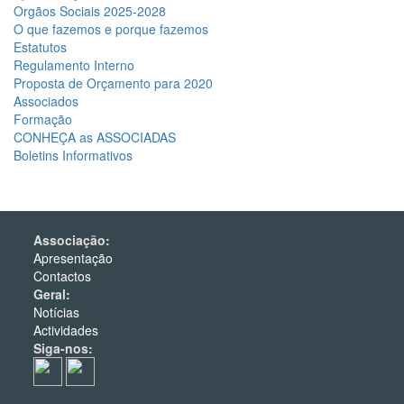
Orgãos Sociais 2025-2028
O que fazemos e porque fazemos
Estatutos
Regulamento Interno
Proposta de Orçamento para 2020
Associados
Formação
CONHEÇA as ASSOCIADAS
Boletins Informativos
Associação:
Apresentação
Contactos
Geral:
Notícias
Actividades
Siga-nos: