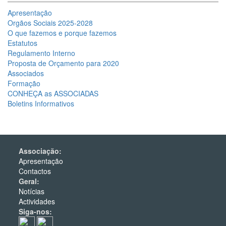
Apresentação
Orgãos Sociais 2025-2028
O que fazemos e porque fazemos
Estatutos
Regulamento Interno
Proposta de Orçamento para 2020
Associados
Formação
CONHEÇA as ASSOCIADAS
Boletins Informativos
Associação:
Apresentação
Contactos
Geral:
Notícias
Actividades
Siga-nos: